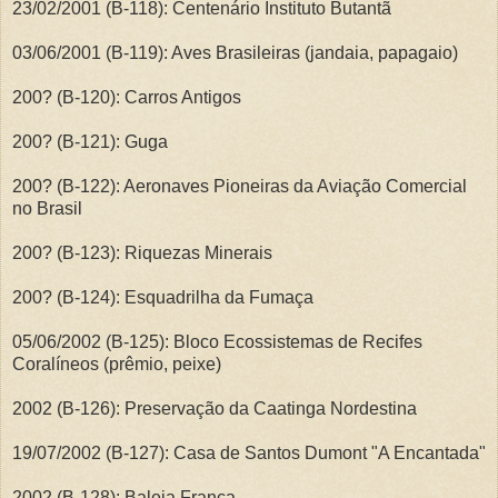
23/02/2001 (B-118): Centenário Instituto Butantã
03/06/2001 (B-119): Aves Brasileiras (jandaia, papagaio)
200? (B-120): Carros Antigos
200? (B-121): Guga
200? (B-122): Aeronaves Pioneiras da Aviação Comercial
no Brasil
200? (B-123): Riquezas Minerais
200? (B-124): Esquadrilha da Fumaça
05/06/2002 (B-125): Bloco Ecossistemas de Recifes
Coralíneos (prêmio, peixe)
2002 (B-126): Preservação da Caatinga Nordestina
19/07/2002 (B-127): Casa de Santos Dumont "A Encantada"
2002 (B-128): Baleia Franca