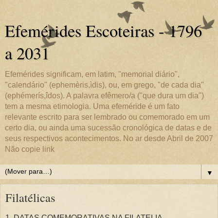
Efemérides Escoteiras - 1796
a 2031
Efemérides significam, em latim, "memorial diário",
"calendário" (ephemèris,ìdis), ou, em grego, "de cada dia"
(ephémerís,îdos). A palavra efêmero/a ("que dura um dia")
tem a mesma etimologia. Uma efeméride é um fato
relevante escrito para ser lembrado ou comemorado em um
certo dia, ou ainda uma sucessão cronológica de datas e de
seus respectivos acontecimentos. No ar desde Abril de 2007
Não copie link
▼
Filatélicas
1. DATAS COMEMORATIVAS NA FILATELIA