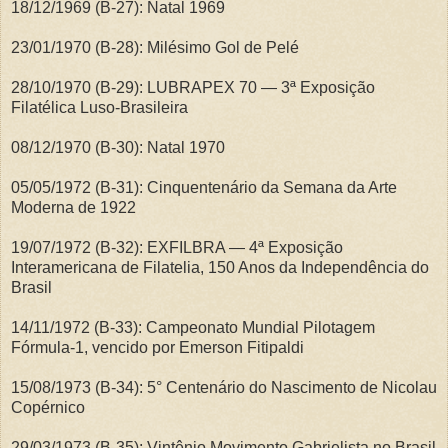
18/12/1969 (B-27): Natal 1969
23/01/1970 (B-28): Milésimo Gol de Pelé
28/10/1970 (B-29): LUBRAPEX 70 — 3ª Exposição
Filatélica Luso-Brasileira
08/12/1970 (B-30): Natal 1970
05/05/1972 (B-31): Cinquentenário da Semana da Arte
Moderna de 1922
19/07/1972 (B-32): EXFILBRA — 4ª Exposição
Interamericana de Filatelia, 150 Anos da Independência do
Brasil
14/11/1972 (B-33): Campeonato Mundial Pilotagem
Fórmula-1, vencido por Emerson Fitipaldi
15/08/1973 (B-34): 5° Centenário do Nascimento de Nicolau
Copérnico
29/03/1973 (B-35): Vintênio Movimento Gabrielista no Brasil