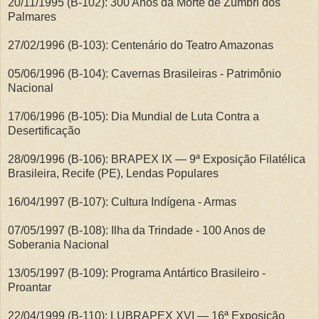
20/11/1995 (B-102): 300 Anos da Morte de Zumbri dos
Palmares
27/02/1996 (B-103): Centenário do Teatro Amazonas
05/06/1996 (B-104): Cavernas Brasileiras - Patrimônio
Nacional
17/06/1996 (B-105): Dia Mundial de Luta Contra a
Desertificação
28/09/1996 (B-106): BRAPEX IX — 9ª Exposição Filatélica
Brasileira, Recife (PE), Lendas Populares
16/04/1997 (B-107): Cultura Indígena - Armas
07/05/1997 (B-108): Ilha da Trindade - 100 Anos de
Soberania Nacional
13/05/1997 (B-109): Programa Antártico Brasileiro -
Proantar
22/04/1999 (B-110): LUBRAPEX XVI — 16ª Exposição