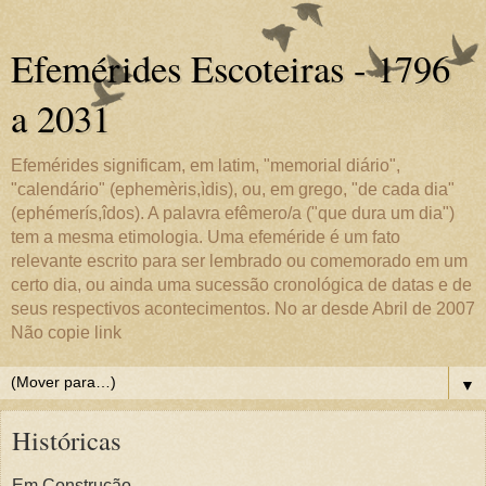
Efemérides Escoteiras - 1796
a 2031
Efemérides significam, em latim, "memorial diário",
"calendário" (ephemèris,ìdis), ou, em grego, "de cada dia"
(ephémerís,îdos). A palavra efêmero/a ("que dura um dia")
tem a mesma etimologia. Uma efeméride é um fato
relevante escrito para ser lembrado ou comemorado em um
certo dia, ou ainda uma sucessão cronológica de datas e de
seus respectivos acontecimentos. No ar desde Abril de 2007
Não copie link
▼
Históricas
Em Construção