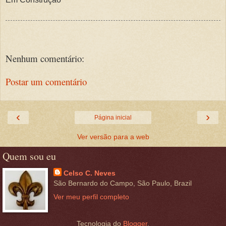
Nenhum comentário:
Postar um comentário
‹
›
Página inicial
Ver versão para a web
Quem sou eu
Celso C. Neves
São Bernardo do Campo, São Paulo, Brazil
Ver meu perfil completo
Tecnologia do
Blogger
.