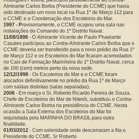
Almirante Carlos Borba (Presidente do CCME) que havia
sido destinado um novo local na Rua 1º de Março 112 para
o CCME e a Coordenação dos Escoteiros do Mar.
1997 - P
rovisoriamente, o CCME ocupou uma sala nas
instalações do Comando do 1º Distrito Naval.
11/08/1998
- O
Almirante
Vicente de Paulo Phaelante
Casales participou ao
Contra-Almirante
Carlos Borba que o
CCME deveria ser transferido para o novo prédio da Rua 1º
de Março 112 e os Escoteiros do Mar ficaram acomodados
no Cais de Formação Marinheira do 1º Distrito Naval, cerca
de 100 (cem) metros perto da nova sede.
12/12/1998
- Os Escoteiros do Mar e o CCME foram
alocados definitivamente no prédio da Rua 1º de Março
com saídas distintas (salas separadas).
2006
- Em março o Sr. Roberto Ricardo Pereira de Souza,
Chefe de Escoteiros do Mar de Niterói, substituiu o
Contra-
Almirante
Carlos Borba na presidência do CCME. Nesta
ocasião a Sala Externa dos Escoteiros do Mar foi
requisitada pela MARINHA DO BRASIL para outra
finalidade.
01/03/2012
- Com solenidade onde descerraram a fita o
Presidente do CCME, Sr Roberto