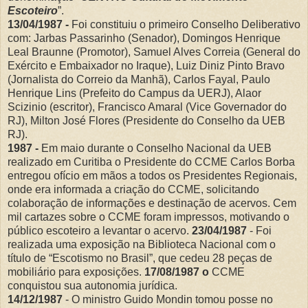
Escoteiro
”.
13/04/1987 -
Foi constituiu o primeiro Conselho Deliberativo
com: Jarbas Passarinho (Senador), Domingos Henrique
Leal Braunne (Promotor), Samuel Alves Correia (General do
Exército e Embaixador no Iraque), Luiz Diniz Pinto Bravo
(Jornalista do Correio da Manhã), Carlos Fayal, Paulo
Henrique Lins (Prefeito do Campus da UERJ), Alaor
Scizinio (escritor), Francisco Amaral (Vice Governador do
RJ), Milton José Flores (Presidente do Conselho da UEB
RJ).
1987 -
Em maio durante o Conselho Nacional da UEB
realizado em Curitiba o Presidente do CCME Carlos Borba
entregou ofício em mãos a todos os Presidentes Regionais,
onde era informada a criação do CCME, solicitando
colaboração de informações e destinação de acervos. Cem
mil cartazes sobre o CCME foram impressos, motivando o
público escoteiro a levantar o acervo.
23/04/1987
- Foi
realizada uma exposição na Biblioteca Nacional com o
título de “Escotismo no Brasil”, que cedeu 28 peças de
mobiliário para exposições.
17/08/1987 o
CCME
conquistou sua autonomia jurídica.
14/12/1987
- O ministro Guido Mondin tomou posse no