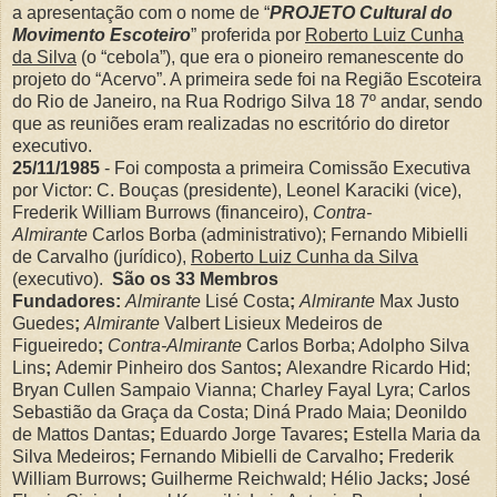
a apresentação com o nome de “
PROJETO Cultural do
Movimento Escoteiro
” proferida por
Roberto Luiz Cunha
da Silva
(o “cebola”), que era o pioneiro remanescente do
projeto do “Acervo”. A primeira sede foi na Região Escoteira
do Rio de Janeiro, na Rua Rodrigo Silva 18 7º andar, sendo
que as reuniões eram realizadas no escritório do diretor
executivo.
25/11/1985
- Foi composta a primeira Comissão Executiva
por Victor: C. Bouças (presidente), Leonel Karaciki (vice),
Frederik William Burrows (financeiro),
Contra-
Almirante
Carlos Borba (administrativo); Fernando Mibielli
de Carvalho (jurídico),
Roberto Luiz Cunha da Silva
(executivo).
São os 33 Membros
Fundadores:
Almirante
Lisé Costa
;
Almirante
Max Justo
Guedes
;
Almirante
Valbert Lisieux Medeiros de
Figueiredo
;
Contra-Almirante
Carlos Borba; Adolpho Silva
Lins
;
Ademir Pinheiro dos Santos
;
Alexandre Ricardo Hid;
Bryan Cullen Sampaio Vianna; Charley Fayal Lyra; Carlos
Sebastião da Graça da Costa; Diná Prado Maia; Deonildo
de Mattos Dantas
;
Eduardo Jorge Tavares
;
Estella Maria da
Silva Medeiros
;
Fernando Mibielli de Carvalho
;
Frederik
William Burrows
;
Guilherme Reichwald; Hélio Jacks
;
José