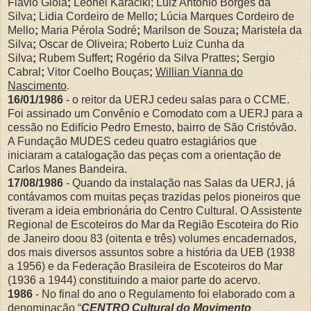
Flavio Gioia
;
Leonel Karaciki; Luiz Antonio Borges da
Silva
;
Lidia Cordeiro de Mello
;
Lúcia Marques Cordeiro de
Mello
;
Maria Pérola Sodré
;
Marilson de Souza
;
Maristela da
Silva
;
Oscar de Oliveira; Roberto Luiz Cunha da
Silva
;
Rubem Suffert
;
Rogério da Silva Prattes
;
Sergio
Cabral
;
Vitor Coelho Bouças
;
Willian Vianna do
Nascimento
.
16/01/1986
- o reitor da UERJ cedeu salas para o CCME.
Foi assinado um Convênio e Comodato com a UERJ para a
cessão no Edifício Pedro Ernesto, bairro de São Cristóvão.
A Fundação MUDES cedeu quatro estagiários que
iniciaram a catalogação das peças com a orientação de
Carlos Manes Bandeira.
17/08/1986
- Quando da instalação nas Salas da UERJ, já
contávamos com muitas peças trazidas pelos pioneiros que
tiveram a ideia embrionária do Centro Cultural. O Assistente
Regional de Escoteiros do Mar da Região Escoteira do Rio
de Janeiro doou 83 (oitenta e três) volumes encadernados,
dos mais diversos assuntos sobre a história da UEB (1938
a 1956) e da Federação Brasileira de Escoteiros do Mar
(1936 a 1944) constituindo a maior parte do acervo.
1986
- No final do ano o Regulamento foi elaborado com a
denominação “
CENTRO Cultural do Movimento