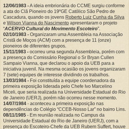
12/06/1983 -
A ideia embrionária do CCME surgiu conforme
a ata do Clã Pioneiro do 19ºGE Católico São Pedro de
Cascadura, quando os jovens
Roberto Luiz Cunha da Silva
e
Wilson Vianna do Nascimento
apresentaram o projeto
“
ACERVO Cultural do Movimento Escoteiro
”.
02/10/1983 -
Organizaram uma Assembleia na Associação
Cristã de Moços (ACM) com a presença de 11 (onze)
pioneiros de diferentes grupos.
15/11/1983 -
ocorreu uma segunda Assembleia, porém com
a presença do Comissário Regional o Sr Bryan Cullen
Sampaio Vianna, que declarou o apoio da UEB para a
iniciativa juvenil. Na mesma ocasião os jovens organizaram
7 (sete) equipes de interesse dividindo os trabalhos.
13/03/1984 -
Foi constituída a equipe coordenadora da
primeira exposição liderada pelo Chefe Ivo Marcelino
Miceli, que seria realizada na Universidade Estadual do Rio
de Janeiro (UERJ), porém não ocorreu nesse momento.
14/07/1984
- aconteceu a primeira exposição nas
dependências do Colégio “CCEB-Nosso Lar” no bairro Lins.
08/11/1985
- Em reunião realizada no Campus da
Universidade Estadual do Rio de Janeiro (UERJ), com a
presença do Escoteiro-Chefe da UEB Rubem Suffert, houve