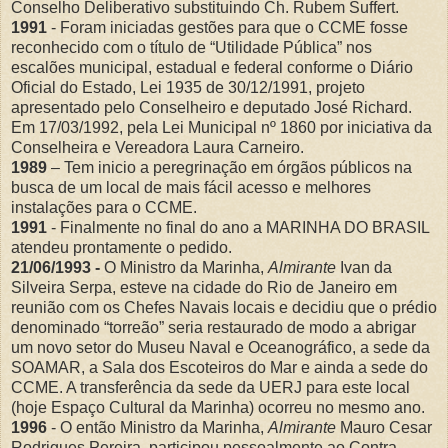
Conselho Deliberativo substituindo Ch. Rubem Suffert.
1991
- Foram iniciadas gestões para que o CCME fosse
reconhecido com o título de “Utilidade Pública” nos
escalões municipal, estadual e federal conforme o Diário
Oficial do Estado, Lei 1935 de 30/12/1991, projeto
apresentado pelo Conselheiro e deputado José Richard.
Em 17/03/1992, pela Lei Municipal nº 1860 por iniciativa da
Conselheira e Vereadora Laura Carneiro.
1989
– Tem inicio a peregrinação em órgãos públicos na
busca de um local de mais fácil acesso e melhores
instalações para o CCME.
1991
- Finalmente no final do ano a MARINHA DO BRASIL
atendeu prontamente o pedido.
21/06/1993 -
O Ministro da Marinha,
Almirante
Ivan da
Silveira Serpa, esteve na cidade do Rio de Janeiro em
reunião com os Chefes Navais locais e decidiu que o prédio
denominado “torreão” seria restaurado de modo a abrigar
um novo setor do Museu Naval e Oceanográfico, a sede da
SOAMAR, a Sala dos Escoteiros do Mar e ainda a sede do
CCME. A transferência da sede da UERJ para este local
(hoje Espaço Cultural da Marinha) ocorreu no mesmo ano.
1996
- O então Ministro da Marinha,
Almirante
Mauro Cesar
Rodrigues Pereira, participou pessoalmente ao Contra-