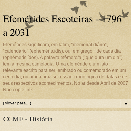
Efemérides Escoteiras - 1796
a 2031
Efemérides significam, em latim, "memorial diário",
"calendário" (ephemèris,ìdis), ou, em grego, "de cada dia"
(ephémerís,îdos). A palavra efêmero/a ("que dura um dia")
tem a mesma etimologia. Uma efeméride é um fato
relevante escrito para ser lembrado ou comemorado em um
certo dia, ou ainda uma sucessão cronológica de datas e de
seus respectivos acontecimentos. No ar desde Abril de 2007
Não copie link
▼
CCME - História