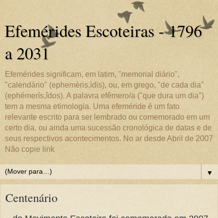
Efemérides Escoteiras - 1796
a 2031
Efemérides significam, em latim, "memorial diário",
"calendário" (ephemèris,ìdis), ou, em grego, "de cada dia"
(ephémerís,îdos). A palavra efêmero/a ("que dura um dia")
tem a mesma etimologia. Uma efeméride é um fato
relevante escrito para ser lembrado ou comemorado em um
certo dia, ou ainda uma sucessão cronológica de datas e de
seus respectivos acontecimentos. No ar desde Abril de 2007
Não copie link
▼
Centenário