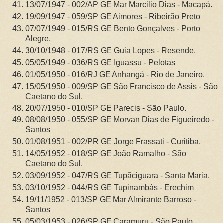
13/07/1947 - 002/AP GE Mar Marcilio Dias - Macapá.
19/09/1947 - 059/SP GE Aimores - Ribeirão Preto
07/07/1949 - 015/RS GE Bento Gonçalves - Porto
Alegre.
30/10/1948 - 017/RS GE Guia Lopes - Resende.
05/05/1949 - 036/RS GE Iguassu - Pelotas
01/05/1950 - 016/RJ GE Anhangá - Rio de Janeiro.
15/05/1950 - 009/SP GE São Francisco de Assis - São
Caetano do Sul.
20/07/1950 - 010/SP GE Parecis - São Paulo.
08/08/1950 - 055/SP GE Morvan Dias de Figueiredo -
Santos
01/08/1951 - 002/PR GE Jorge Frassati - Curitiba.
14/05/1952 - 018/SP GE João Ramalho - São
Caetano do Sul.
03/09/1952 - 047/RS GE Tupãciguara - Santa Maria.
03/10/1952 - 044/RS GE Tupinambás - Erechim
19/11/1952 - 013/SP GE Mar Almirante Barroso -
Santos
05/03/1953 - 026/SP GE Caramuru - São Paulo.