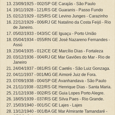
23/09/1925 - 002/SP GE Carajás - São Paulo
19/11/1928 - 121/RS GE Guaranis - Passo Fundo
02/12/1929 - 025/RS GE Levino Junges - Carazinho
22/12/1929 - 006/RJ GE Natalino da Costa Feijó - Rio
de Janeiro.
05/02/1933 - 043/SC GE Iguaçu - Porto União
05/04/1934 - 055/RN GE José Nazareno Fernandes -
Assú
23/04/1935 - 012/CE GE Marcílio Dias - Fortaleza
03/12/1936 - 004/RJ GE Mar Gaviões do Mar - Rio de
Janeiro
24/04/1937 - 081/RS GE Caetés - São Luiz Gonzaga.
04/11/1937 - 001/MG GE Aimoré Juiz de Fora.
07/09/1938 - 004/SP GE Avanhandava - São Paulo
21/11/1938 - 022/RS GE Henrique Dias - Santa Maria.
21/12/1938 - 002/RS GE Guia Lopes Porto Alegre.
18/05/1939 - 037/RS GE Silva Paes - Rio Grande.
15/03/1940 - 001/SC GE Lajes - Lajes
13/12/1940 - 001/BA GE Mar Almirante Tamandaré -