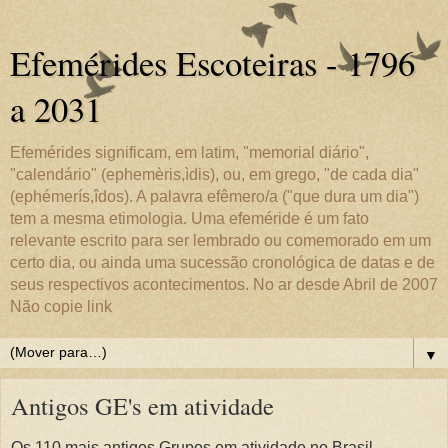
Efemérides Escoteiras - 1796
a 2031
Efemérides significam, em latim, "memorial diário",
"calendário" (ephemèris,ìdis), ou, em grego, "de cada dia"
(ephémerís,îdos). A palavra efêmero/a ("que dura um dia")
tem a mesma etimologia. Uma efeméride é um fato
relevante escrito para ser lembrado ou comemorado em um
certo dia, ou ainda uma sucessão cronológica de datas e de
seus respectivos acontecimentos. No ar desde Abril de 2007
Não copie link
▼
Antigos GE's em atividade
Os 110 mais antigos Grupos em atividade no Brasil