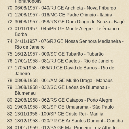
Florianopolis
06/08/1957 - 040/RJ GE Anchieta - Nova Friburgo
12/08/1957 - 016/MG GE Padre Olímpio - Itabira
30/08/1957 - 058/RS GE Dom Diogo de Souza - Bagé
01/11/1957 - 045/PR GE Monte Alegre - Telêmanco
Borba
24/11/1957 - 076/RJ GE Nossa Senhora Medianeira -
Rio de Janeiro
16/12/1957 - 009/SC GE Tubarão - Tubarão
17/01/1958 - 081/RJ GE Caetes - Rio de Janeiro
1705/1958 - 086/RJ GE David de Barros - Rio de
Janeiro
08/08/1958 - 001/AM GE Murilo Braga - Manaus
13/08/1958 - 032/SC GE Leões de Blumenau -
Blumenau
22/08/1958 - 062/RS GE Caiapos - Porto Alegre
19/09/1958 - 081/SP GE Umuarama - São Paulo
13/11/1958 - 100/SP GE Cristo Rei - Marilia
18/12/1958 - 020/PR GE Ar Santos Dumont - Curitiba
01/01/1959 - 012/PA GE Mar Pioneiro Luiz Alberto -