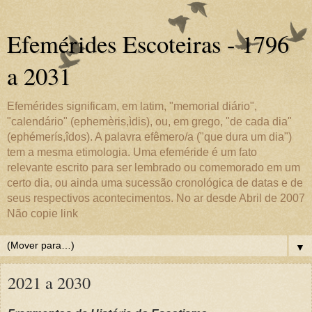
Efemérides Escoteiras - 1796
a 2031
Efemérides significam, em latim, "memorial diário",
"calendário" (ephemèris,ìdis), ou, em grego, "de cada dia"
(ephémerís,îdos). A palavra efêmero/a ("que dura um dia")
tem a mesma etimologia. Uma efeméride é um fato
relevante escrito para ser lembrado ou comemorado em um
certo dia, ou ainda uma sucessão cronológica de datas e de
seus respectivos acontecimentos. No ar desde Abril de 2007
Não copie link
▼
2021 a 2030