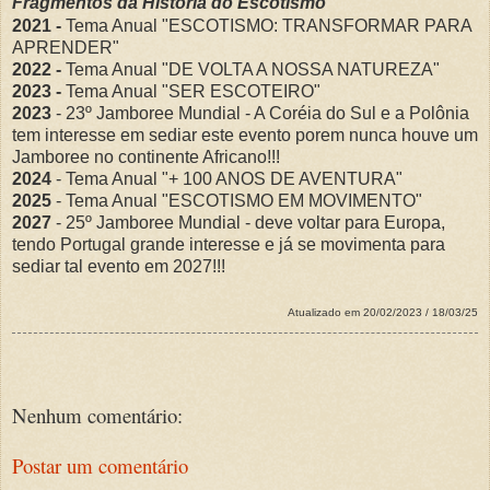
Fragmentos da História do Escotismo
2021 -
Tema Anual "ESCOTISMO: TRANSFORMAR PARA
APRENDER"
2022 -
Tema Anual "DE VOLTA A NOSSA NATUREZA"
2023 -
Tema Anual "SER ESCOTEIRO"
2023
- 23º Jamboree Mundial - A Coréia do Sul e a Polônia
tem interesse em sediar este evento porem nunca houve um
Jamboree no continente Africano!!!
2024
- Tema Anual "+ 100 ANOS DE AVENTURA"
2025
- Tema Anual "ESCOTISMO EM MOVIMENTO"
2027
- 25º Jamboree Mundial - deve voltar para Europa,
tendo Portugal grande interesse e já se movimenta para
sediar tal evento em 2027!!!
Atualizado em 20/02/2023 / 18/03/25
Nenhum comentário:
Postar um comentário