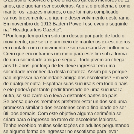
anos, que queriam ser escoteiros. Agora o problema é como
manter os rapazes maiores, o que foi mais complicado
vamos brevemente a origem e desenvolvimento deste ramo.
Em novembro de 1913 Badem Powell escreveu o seguinte
na “ Headquarters Gazette”.
“ Por longo tempo tem sido um desejo por parte de todo o
movimento, que se crie um meio de manter os ex-escoteiros
em contato com o movimento e sob sua saudável influencia.
Creio que encontramos um meio para este fim sob a forma
de uma sociedade amiga e segura. Todo jovem ao chegar
aos 16 anos, por força de lei, deve ingressar em uma
sociedade reconhecida desta natureza. Assim pois porque
não ingressar na sociedade amiga dos escoteiros? Em vez
de qualquer outra. Espalhar suas sucursais em todo o pais,
e ele poderá por tanto pedir translado de uma sucursal a
outra, se sua carreira o leva a distantes partes do pais.
Se pensa que os membros preferem estar unidos sob uma
promessa similar a dos escoteiros com a finalidade de ser
útil aos demais. Com este objetivo alguma cerimônia se
criara para o ingresso no ramo de escoteiros Maiores.
Tenho recebido muitas solicitações de adultos perguntando
se alguma forma de ingressar no escotismo para levar