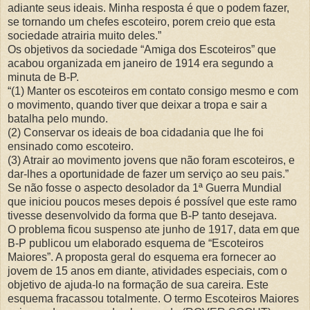
adiante seus ideais. Minha resposta é que o podem fazer,
se tornando um chefes escoteiro, porem creio que esta
sociedade atrairia muito deles.”
Os objetivos da sociedade “Amiga dos Escoteiros” que
acabou organizada em janeiro de 1914 era segundo a
minuta de B-P.
“(1) Manter os escoteiros em contato consigo mesmo e com
o movimento, quando tiver que deixar a tropa e sair a
batalha pelo mundo.
(2) Conservar os ideais de boa cidadania que lhe foi
ensinado como escoteiro.
(3) Atrair ao movimento jovens que não foram escoteiros, e
dar-lhes a oportunidade de fazer um serviço ao seu pais.”
Se não fosse o aspecto desolador da 1ª Guerra Mundial
que iniciou poucos meses depois é possível que este ramo
tivesse desenvolvido da forma que B-P tanto desejava.
O problema ficou suspenso ate junho de 1917, data em que
B-P publicou um elaborado esquema de “Escoteiros
Maiores”. A proposta geral do esquema era fornecer ao
jovem de 15 anos em diante, atividades especiais, com o
objetivo de ajuda-lo na formação de sua careira. Este
esquema fracassou totalmente. O termo Escoteiros Maiores