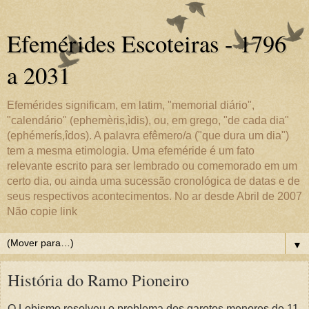
Efemérides Escoteiras - 1796
a 2031
Efemérides significam, em latim, "memorial diário",
"calendário" (ephemèris,ìdis), ou, em grego, "de cada dia"
(ephémerís,îdos). A palavra efêmero/a ("que dura um dia")
tem a mesma etimologia. Uma efeméride é um fato
relevante escrito para ser lembrado ou comemorado em um
certo dia, ou ainda uma sucessão cronológica de datas e de
seus respectivos acontecimentos. No ar desde Abril de 2007
Não copie link
▼
História do Ramo Pioneiro
O Lobismo resolveu o problema dos garotos menores de 11