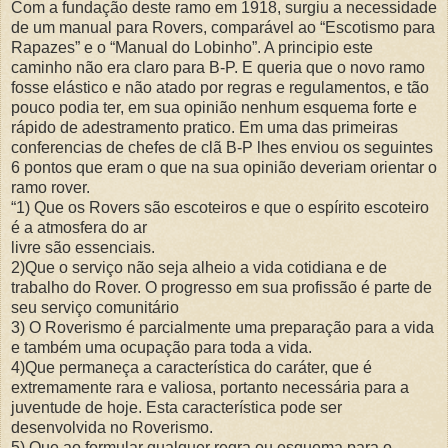
Com a fundação deste ramo em 1918, surgiu a necessidade
de um manual para Rovers, comparável ao “Escotismo para
Rapazes” e o “Manual do Lobinho”. A principio este
caminho não era claro para B-P. E queria que o novo ramo
fosse elástico e não atado por regras e regulamentos, e tão
pouco podia ter, em sua opinião nenhum esquema forte e
rápido de adestramento pratico. Em uma das primeiras
conferencias de chefes de clã B-P lhes enviou os seguintes
6 pontos que eram o que na sua opinião deveriam orientar o
ramo rover.
“1) Que os Rovers são escoteiros e que o espírito escoteiro
é a atmosfera do ar
livre são essenciais.
2)Que o serviço não seja alheio a vida cotidiana e de
trabalho do Rover. O progresso em sua profissão é parte de
seu serviço comunitário
3) O Roverismo é parcialmente uma preparação para a vida
e também uma ocupação para toda a vida.
4)Que permaneça a característica do caráter, que é
extremamente rara e valiosa, portanto necessária para a
juventude de hoje. Esta característica pode ser
desenvolvida no Roverismo.
5) Que ao formular qualquer regra ou esquema para o