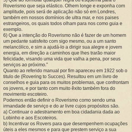
Roverismo que seja elástico. Olhem longe e exponha com
amplitude, pois será de aplicação não só em Londres,
também em nossos domínios de ultra mar, e nos paises
estrangeiros, os quais todos olham para nos como guia e
exemplo.
6) Que a intenção do Roverismo não é fazer de um homem
um pedante satisfeito com sigo mesmo, ou a um santo
melancólico, e sim a ajudá-lo a dirigir sua alegre e jovem
energia, em direção a caminhos que lhes trarão maior
felicidade, visando uma vida que valha a pena, por seus
serviços ao próximo.”
Quanto ao referido manual por fim apareceu em 1922 sob o
titulo de (Rovering to Succes). Resultou em um livro de
conselhos e guia para os muitos problemas, que confrontam
os jovens, e por tanto com muito êxito também fora do
movimento escoteiro.
Podemos então definir o Roverismo como sendo uma
irmandade de serviço e do ar livre cujos propósitos são.
a) Continuar o adestramento em boa cidadania dada ao
Lobinho e aos Escoteiros.
b) Incentivar os Rovers para que desempenhem ocupações
úteis a eles mesmos e para que prestem serviço a sua