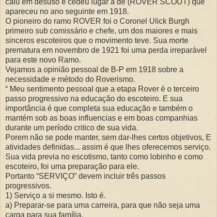
caiu em desuso e cedeu lugar a de (ROVER SCOUT) que
apareceu no ano seguinte em 1918.
O pioneiro do ramo ROVER foi o Coronel Ulick Burgh
primeiro sub comissário e chefe, um dos maiores e mais
sinceros escoteiros que o movimento teve. Sua morte
prematura em novembro de 1921 foi uma perda irreparável
para este novo Ramo.
Vejamos a opinião pessoal de B-P em 1918 sobre a
necessidade e método do Roverismo.
“ Meu sentimento pessoal que a etapa Rover é o terceiro
passo progressivo na educação do escoteiro. E sua
importância é que completa sua educação e também o
mantém sob as boas influencias e em boas companhias
durante um período critico de sua vida.
Porem não se pode manter, sem dar-lhes certos objetivos, E
atividades definidas... assim é que lhes oferecemos serviço.
Sua vida previa no escotismo, tanto como lobinho e como
escoteiro, foi uma preparação para ele.
Portanto “SERVIÇO” devem incluir três passos
progressivos.
1) Serviço a si mesmo. Isto é.
a) Preparar-se para uma carreira, para que não seja uma
carga para sua família.