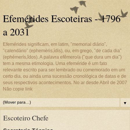
Efemérides Escoteiras - 1796
a 2031
Efemérides significam, em latim, "memorial diário",
"calendário" (ephemèris,ìdis), ou, em grego, "de cada dia"
(ephémerís,îdos). A palavra efêmero/a ("que dura um dia")
tem a mesma etimologia. Uma efeméride é um fato
relevante escrito para ser lembrado ou comemorado em um
certo dia, ou ainda uma sucessão cronológica de datas e de
seus respectivos acontecimentos. No ar desde Abril de 2007
Não copie link
▼
Escoteiro Chefe